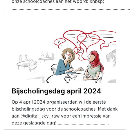
onze schoolcoaches aan het woord: &nbsp;
......................................................................................................
Bijscholingsdag april 2024
Op 4 april 2024 organiseerden wij de eerste
bijscholingsdag voor de schoolcoaches. Met dank
aan @digital_sky_raw voor een impressie van
deze geslaagde dag! ............................................